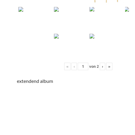
«
‹
von
2
›
»
extendend album