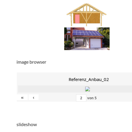
image browser
Referenz_Anbau_02
«
‹
von
5
slideshow