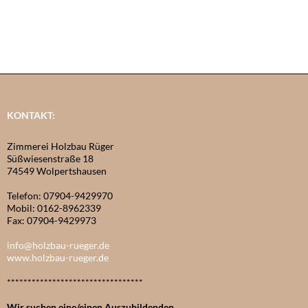
KONTAKT:
Zimmerei Holzbau Rüger
Süßwiesenstraße 18
74549 Wolpertshausen
Telefon: 07904-9429970
Mobil: 0162-8962339
Fax: 07904-9429973
info@holzbau-rueger.de
www.holzbau-rueger.de
*********************************
Wir suchen eine/einen Auszubildenden