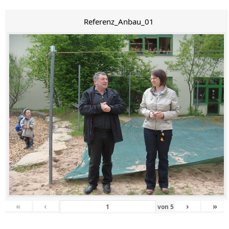
Referenz_Anbau_01
«
‹
›
»
von
5