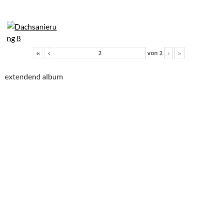
«
‹
von
2
›
»
extendend album