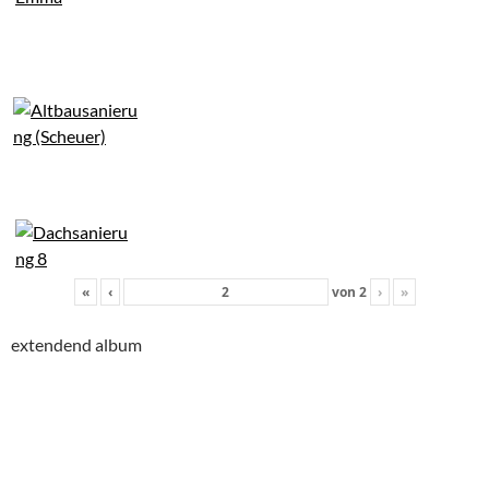
«
‹
von
2
›
»
extendend album