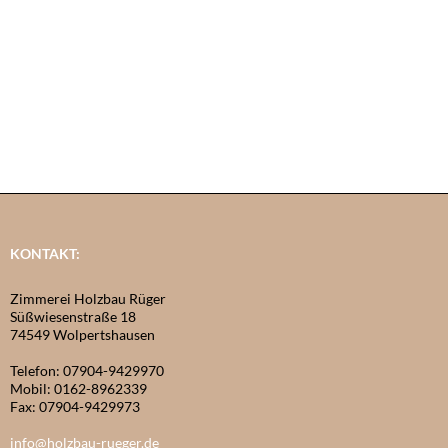
KONTAKT:
Zimmerei Holzbau Rüger
Süßwiesenstraße 18
74549 Wolpertshausen
Telefon: 07904-9429970
Mobil: 0162-8962339
Fax: 07904-9429973
info@holzbau-rueger.de