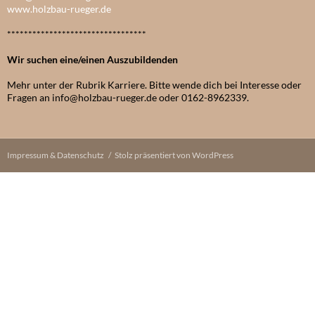
www.holzbau-rueger.de
*********************************
Wir suchen eine/einen Auszubildenden
Mehr unter der Rubrik Karriere. Bitte wende dich bei Interesse oder
Fragen an info@holzbau-rueger.de oder 0162-8962339.
Impressum & Datenschutz
Stolz präsentiert von WordPress