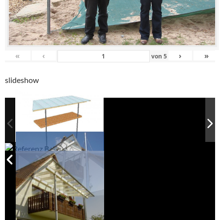
«
‹
›
»
von
5
slideshow