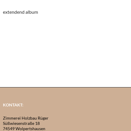
extendend album
KONTAKT:
Zimmerei Holzbau Rüger
Süßwiesenstraße 18
74549 Wolpertshausen