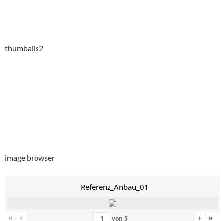
thumbails2
image browser
Referenz_Anbau_01
«
‹
›
»
von
5