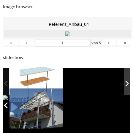
image browser
Referenz_Anbau_01
«
‹
›
»
von
5
slideshow