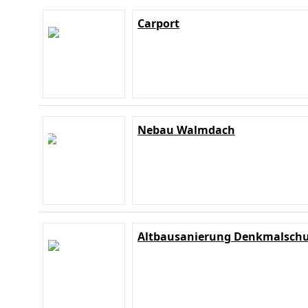
Carport
Nebau Walmdach
Altbausanierung Denkmalschu