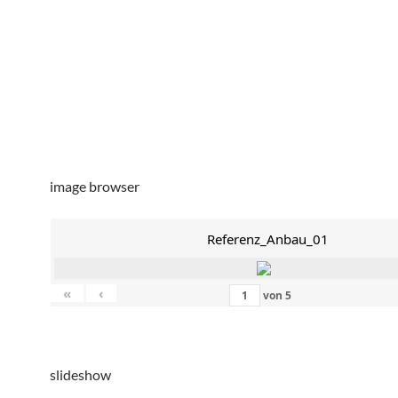
image browser
Referenz_Anbau_01
«
‹
von
5
slideshow