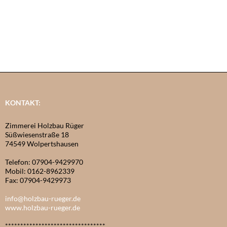
KONTAKT:
Zimmerei Holzbau Rüger
Süßwiesenstraße 18
74549 Wolpertshausen
Telefon: 07904-9429970
Mobil: 0162-8962339
Fax: 07904-9429973
info@holzbau-rueger.de
www.holzbau-rueger.de
*********************************