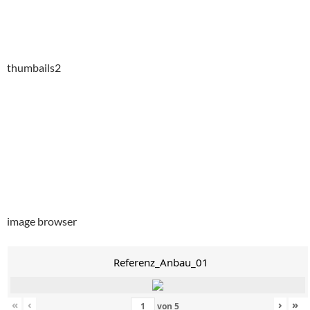
thumbails2
image browser
Referenz_Anbau_01
«
‹
›
»
von
5