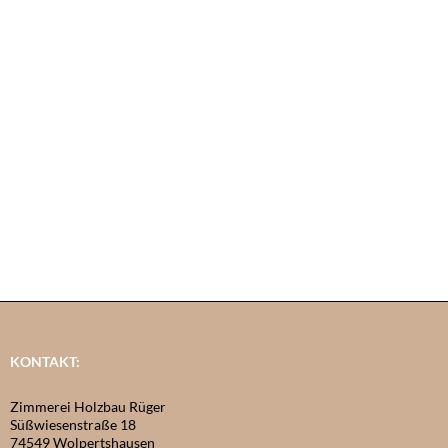
KONTAKT:
Zimmerei Holzbau Rüger
Süßwiesenstraße 18
74549 Wolpertshausen