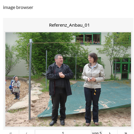
image browser
Referenz_Anbau_01
«
‹
›
»
von
5