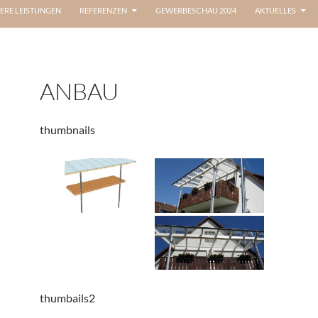
ERE LEISTUNGEN
REFERENZEN
GEWERBESCHAU 2024
AKTUELLES
ANBAU
thumbnails
thumbails2