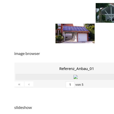
image browser
Referenz_Anbau_01
«
‹
von
5
slideshow