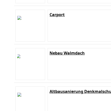
Carport
Nebau Walmdach
Altbausanierung Denkmalschu