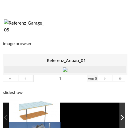
image browser
Referenz_Anbau_01
«
‹
›
»
von
5
slideshow