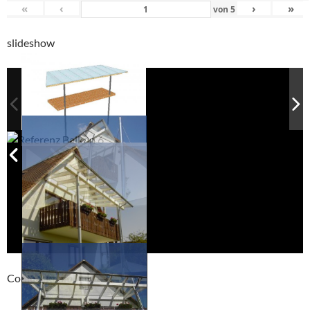
«
‹
›
»
von
5
slideshow
Compackt album