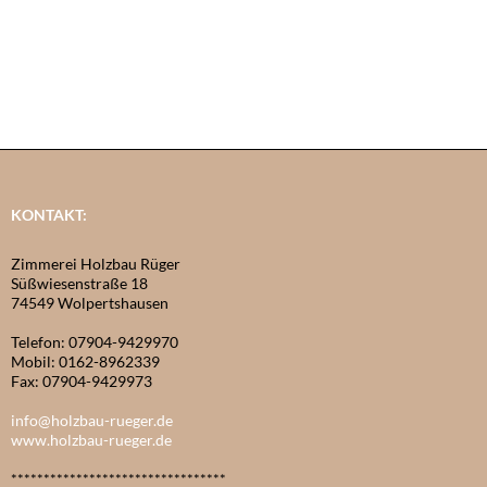
KONTAKT:
Zimmerei Holzbau Rüger
Süßwiesenstraße 18
74549 Wolpertshausen
Telefon: 07904-9429970
Mobil: 0162-8962339
Fax: 07904-9429973
info@holzbau-rueger.de
www.holzbau-rueger.de
*********************************