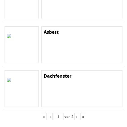
Asbest
Dachfenster
«
‹
von
2
›
»