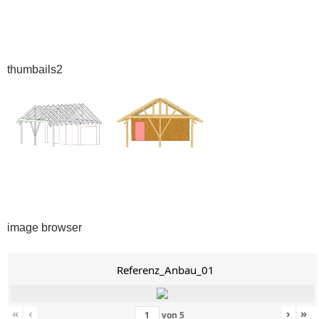
thumbails2
image browser
Referenz_Anbau_01
«
‹
›
»
von
5