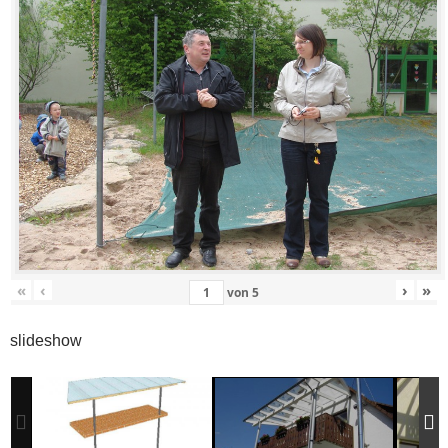
«
‹
›
»
von
5
slideshow