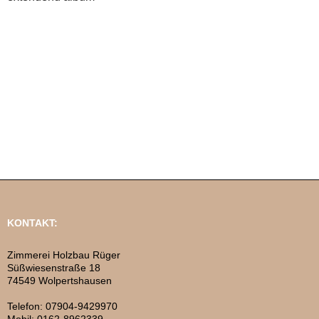
KONTAKT:
Zimmerei Holzbau Rüger
Süßwiesenstraße 18
74549 Wolpertshausen
Telefon: 07904-9429970