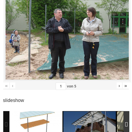
«
‹
›
»
von
5
slideshow