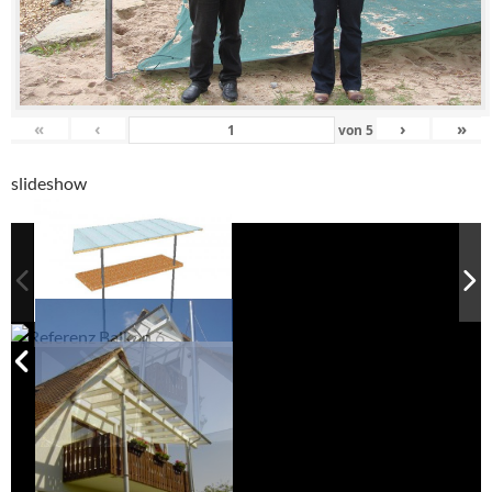
«
‹
›
»
von
5
slideshow