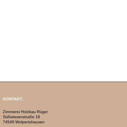
KONTAKT:
Zimmerei Holzbau Rüger
Süßwiesenstraße 18
74549 Wolpertshausen