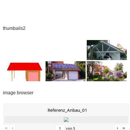
thumbails2
image browser
Referenz_Anbau_01
«
‹
›
»
von
5