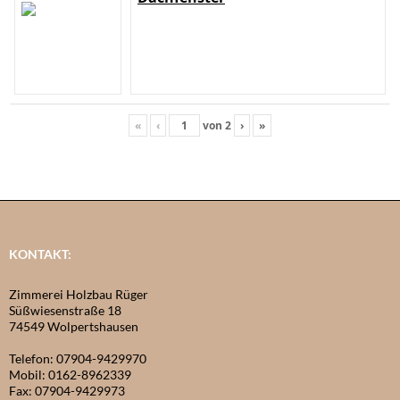
«
‹
von
2
›
»
KONTAKT:
Zimmerei Holzbau Rüger
Süßwiesenstraße 18
74549 Wolpertshausen
Telefon: 07904-9429970
Mobil: 0162-8962339
Fax: 07904-9429973