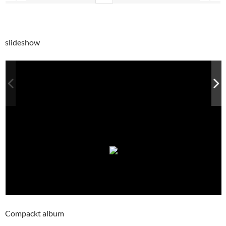
slideshow
Compackt album