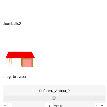
thumbails2
image browser
Referenz_Anbau_01
«
‹
›
»
von
5