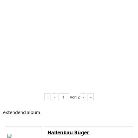
«
‹
von
2
›
»
extendend album
Hallenbau Rüger