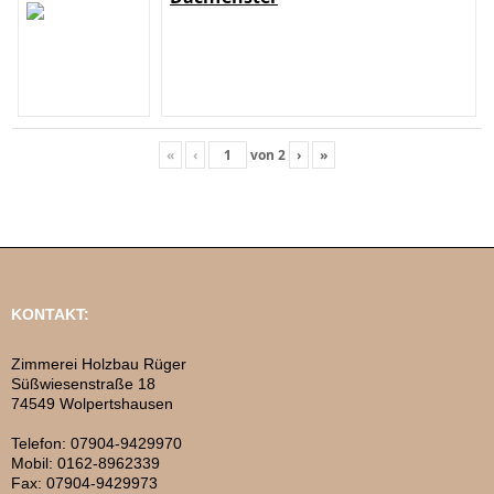
«
‹
von
2
›
»
KONTAKT:
Zimmerei Holzbau Rüger
Süßwiesenstraße 18
74549 Wolpertshausen
Telefon: 07904-9429970
Mobil: 0162-8962339
Fax: 07904-9429973