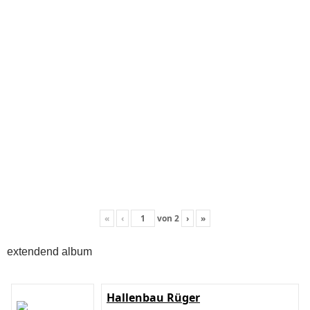
«
‹
von
2
›
»
extendend album
Hallenbau Rüger