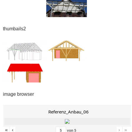
thumbails2
image browser
Referenz_Anbau_06
«
‹
›
»
von
5