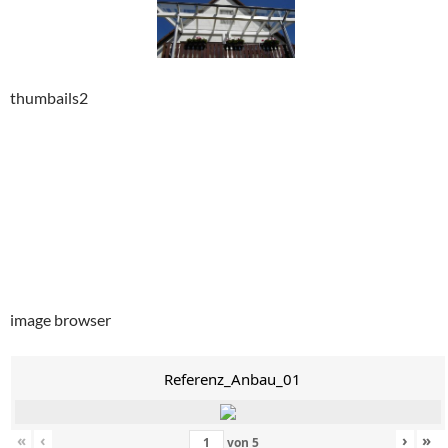
thumbails2
image browser
Referenz_Anbau_01
«
‹
›
»
von
5