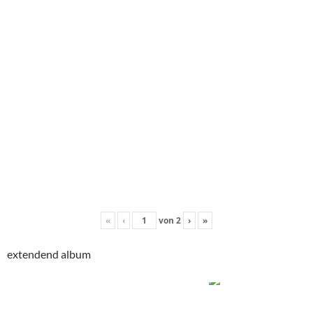
«
‹
von
2
›
»
extendend album