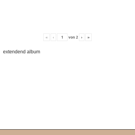
«
‹
von
2
›
»
extendend album