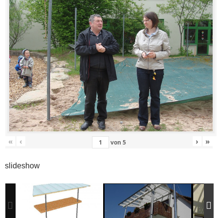
«
‹
›
»
von
5
slideshow