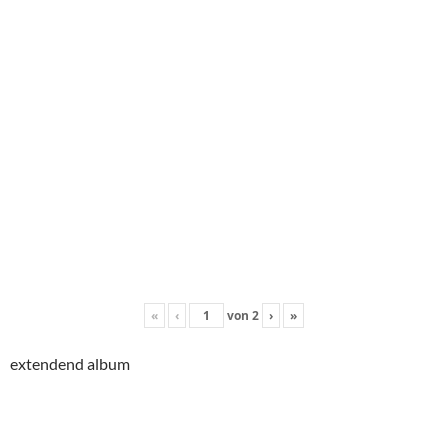
«
‹
von
2
›
»
extendend album