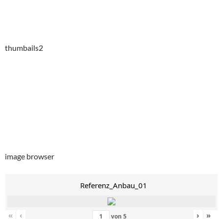
thumbails2
image browser
Referenz_Anbau_01
«
‹
›
»
von
5