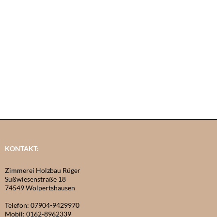
KONTAKT:
Zimmerei Holzbau Rüger
Süßwiesenstraße 18
74549 Wolpertshausen
Telefon: 07904-9429970
Mobil: 0162-8962339