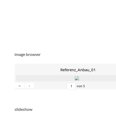
image browser
Referenz_Anbau_01
«
‹
von
5
slideshow