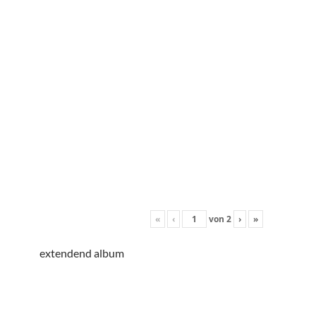
«
‹
von
2
›
»
extendend album