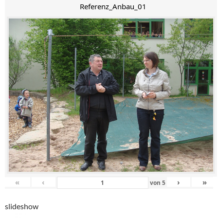
Referenz_Anbau_01
«
‹
›
»
von
5
slideshow