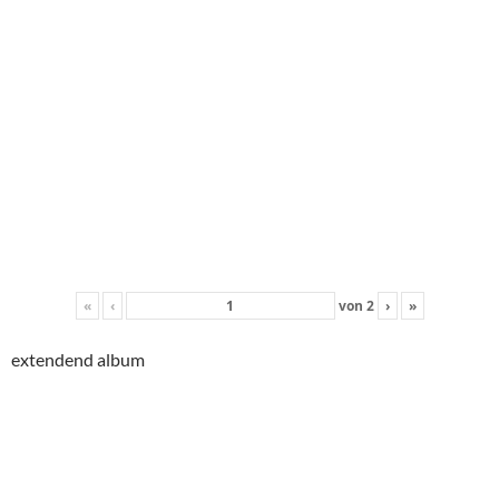
«
‹
von
2
›
»
extendend album