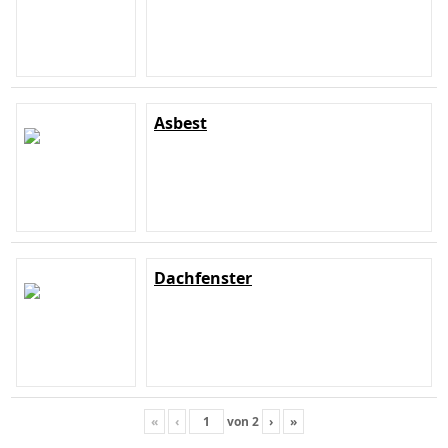
Asbest
Dachfenster
«
‹
von
2
›
»