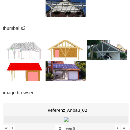
thumbails2
image browser
Referenz_Anbau_02
«
‹
›
»
von
5