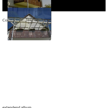
Compackt album
extendend album