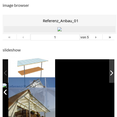
image browser
Referenz_Anbau_01
«
‹
›
»
von
5
slideshow