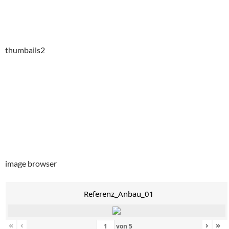
thumbails2
image browser
Referenz_Anbau_01
«
‹
›
»
von
5