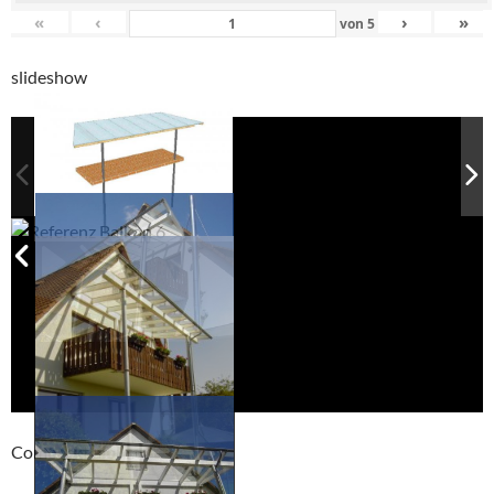
«
‹
›
»
von
5
slideshow
Compackt album