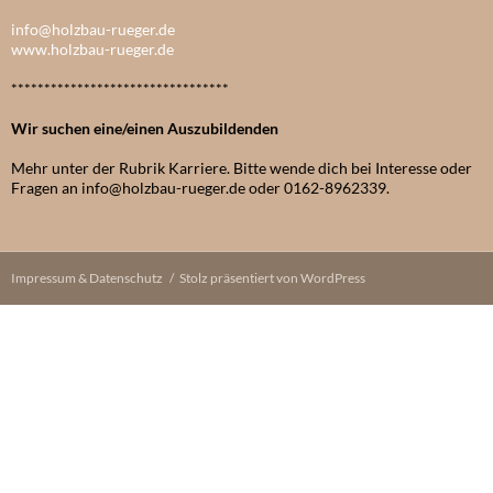
info@holzbau-rueger.de
www.holzbau-rueger.de
*********************************
Wir suchen eine/einen Auszubildenden
Mehr unter der Rubrik Karriere. Bitte wende dich bei Interesse oder
Fragen an info@holzbau-rueger.de oder 0162-8962339.
Impressum & Datenschutz
Stolz präsentiert von WordPress