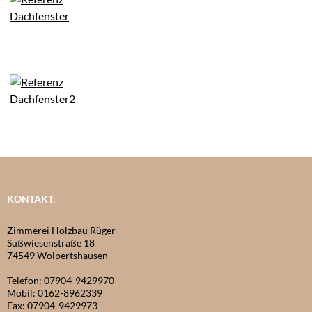
KONTAKT:
Zimmerei Holzbau Rüger
Süßwiesenstraße 18
74549 Wolpertshausen
Telefon: 07904-9429970
Mobil: 0162-8962339
Fax: 07904-9429973