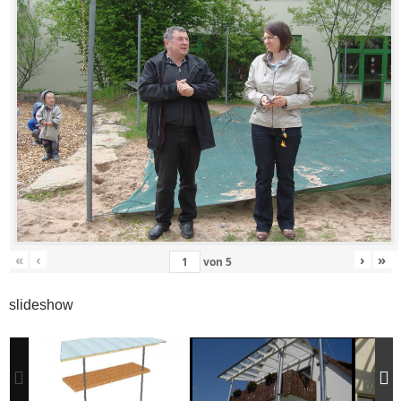
«
‹
›
»
von
5
slideshow