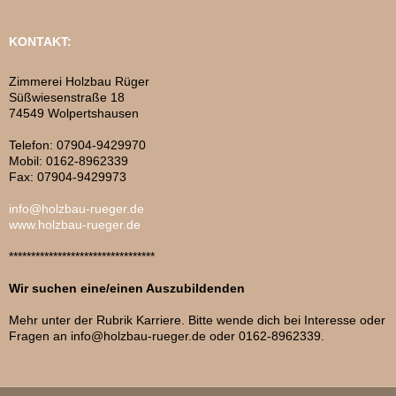
KONTAKT:
Zimmerei Holzbau Rüger
Süßwiesenstraße 18
74549 Wolpertshausen
Telefon: 07904-9429970
Mobil: 0162-8962339
Fax: 07904-9429973
info@holzbau-rueger.de
www.holzbau-rueger.de
*********************************
Wir suchen eine/einen Auszubildenden
Mehr unter der Rubrik Karriere. Bitte wende dich bei Interesse oder
Fragen an info@holzbau-rueger.de oder 0162-8962339.