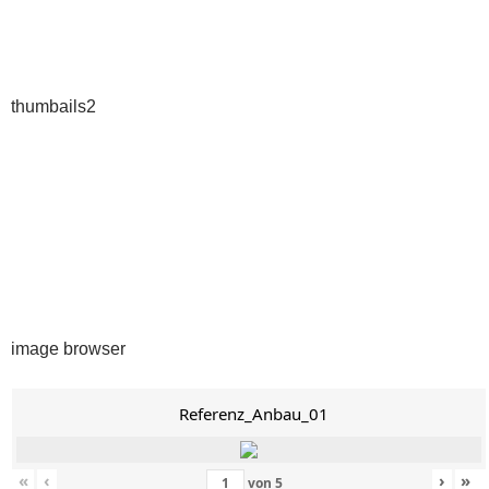
thumbails2
image browser
Referenz_Anbau_01
«
‹
›
»
von
5