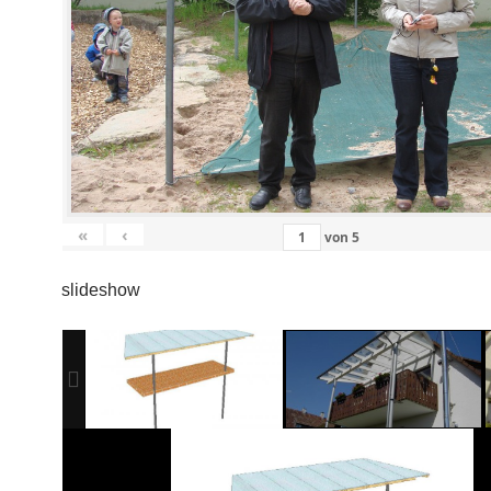
«
‹
von
5
slideshow