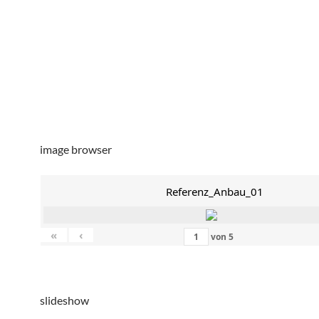
image browser
Referenz_Anbau_01
«
‹
von
5
slideshow