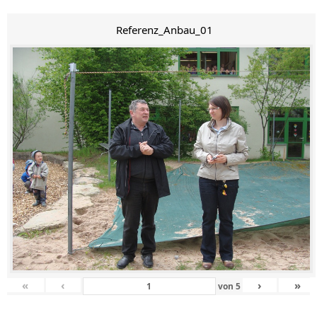
Referenz_Anbau_01
«
‹
›
»
von
5