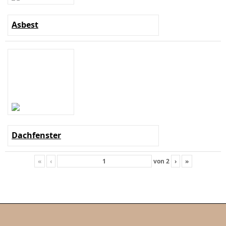
Asbest
Dachfenster
«
‹
von
2
›
»