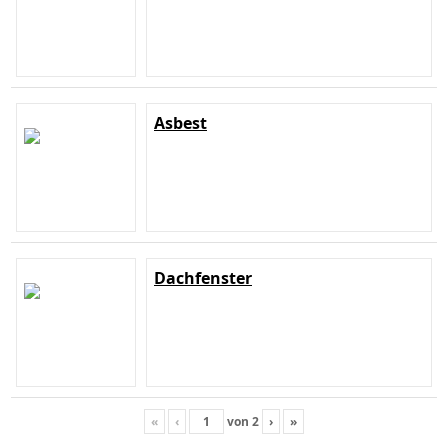
Asbest
Dachfenster
«
‹
von
2
›
»