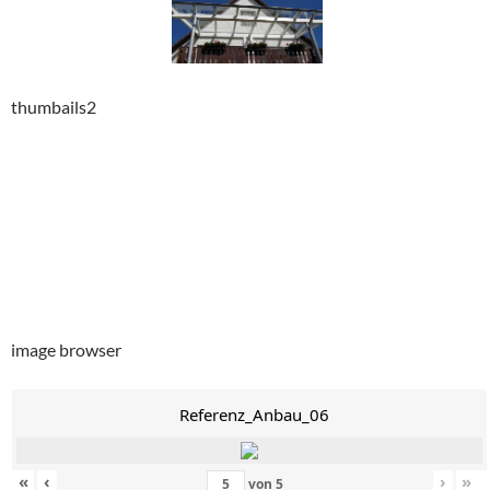
thumbails2
image browser
Referenz_Anbau_06
«
‹
›
»
von
5