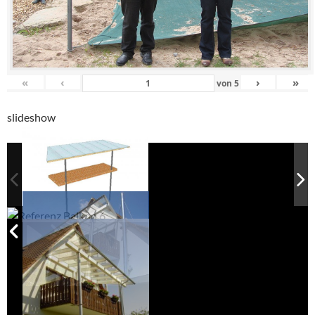
«
‹
›
»
von
5
slideshow