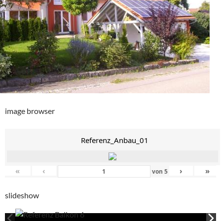
image browser
Referenz_Anbau_01
«
‹
›
»
von
5
slideshow