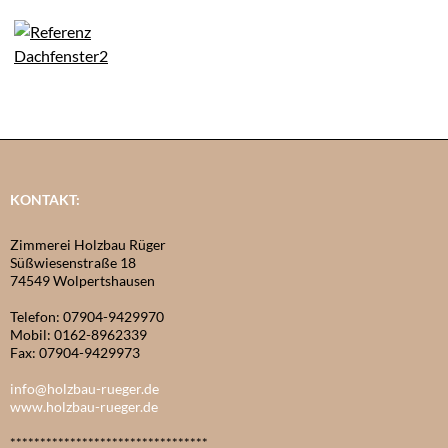
KONTAKT:
Zimmerei Holzbau Rüger
Süßwiesenstraße 18
74549 Wolpertshausen
Telefon: 07904-9429970
Mobil: 0162-8962339
Fax: 07904-9429973
info@holzbau-rueger.de
www.holzbau-rueger.de
*********************************