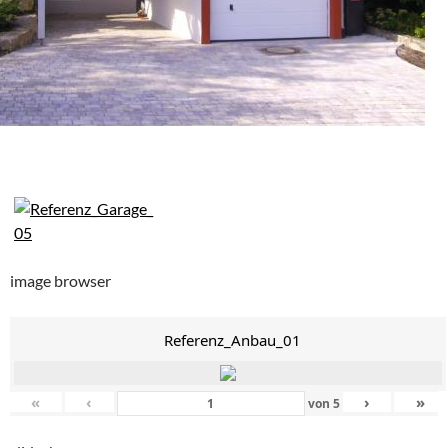
image browser
Referenz_Anbau_01
«
‹
›
»
von
5