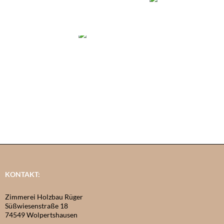
KONTAKT:
Zimmerei Holzbau Rüger
Süßwiesenstraße 18
74549 Wolpertshausen