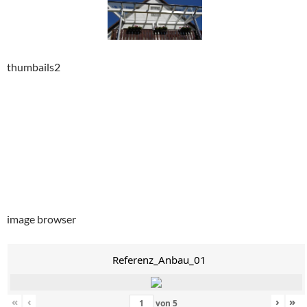
thumbails2
image browser
Referenz_Anbau_01
«
‹
›
»
von
5