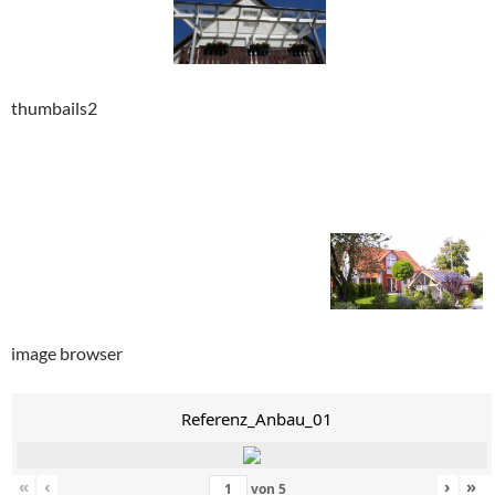
thumbails2
image browser
Referenz_Anbau_01
«
‹
›
»
von
5