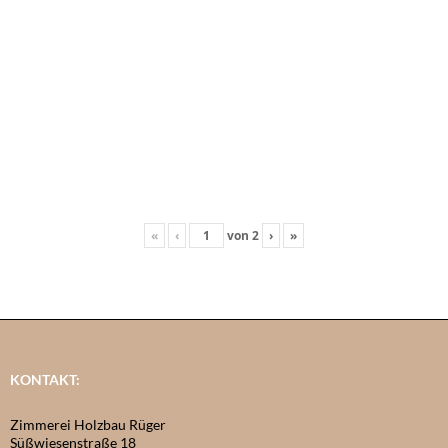
«
‹
von
2
›
»
KONTAKT:
Zimmerei Holzbau Rüger
Süßwiesenstraße 18