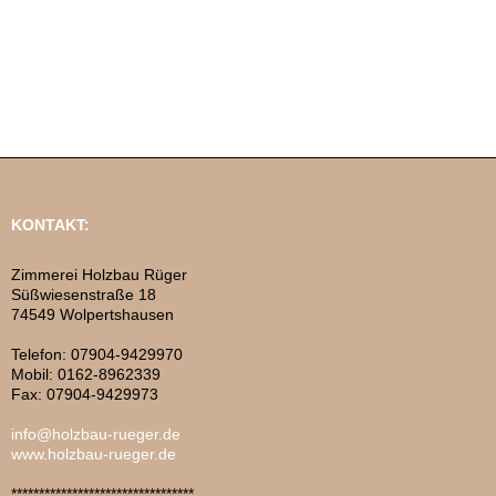
KONTAKT:
Zimmerei Holzbau Rüger
Süßwiesenstraße 18
74549 Wolpertshausen
Telefon: 07904-9429970
Mobil: 0162-8962339
Fax: 07904-9429973
info@holzbau-rueger.de
www.holzbau-rueger.de
*********************************