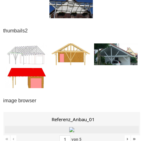
thumbails2
image browser
Referenz_Anbau_01
«
‹
›
»
von
5