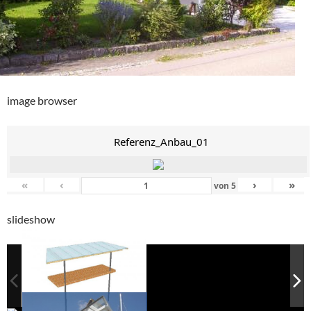
image browser
Referenz_Anbau_01
«
‹
›
»
von
5
slideshow