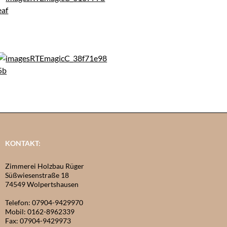
KONTAKT:
Zimmerei Holzbau Rüger
Süßwiesenstraße 18
74549 Wolpertshausen
Telefon: 07904-9429970
Mobil: 0162-8962339
Fax: 07904-9429973