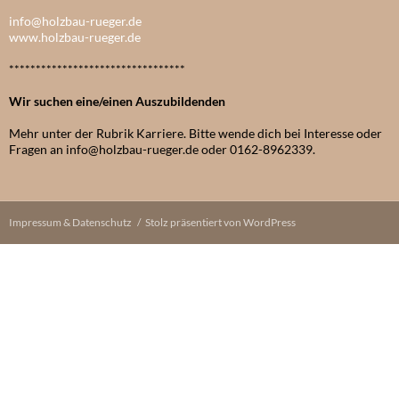
info@holzbau-rueger.de
www.holzbau-rueger.de
*********************************
Wir suchen eine/einen Auszubildenden
Mehr unter der Rubrik Karriere. Bitte wende dich bei Interesse oder
Fragen an info@holzbau-rueger.de oder 0162-8962339.
Impressum & Datenschutz
Stolz präsentiert von WordPress