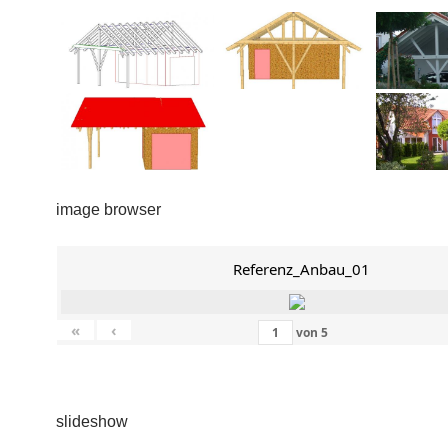
image browser
Referenz_Anbau_01
«
‹
von
5
slideshow