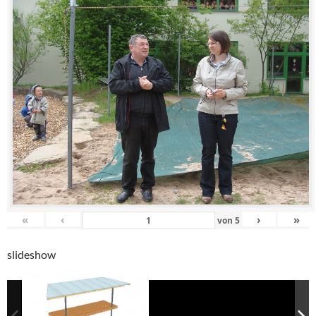
«
‹
›
»
von
5
slideshow