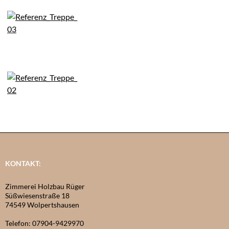
KONTAKT:
Zimmerei Holzbau Rüger
Süßwiesenstraße 18
74549 Wolpertshausen
Telefon: 07904-9429970