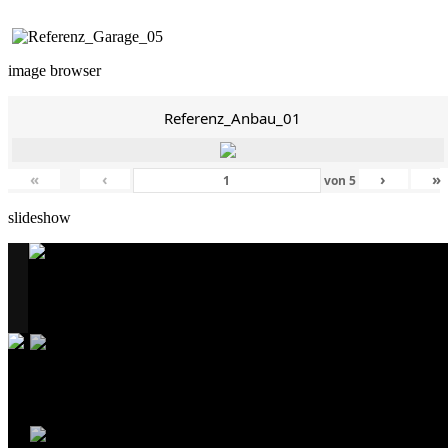
image browser
Referenz_Anbau_01
«
‹
›
»
von
5
slideshow