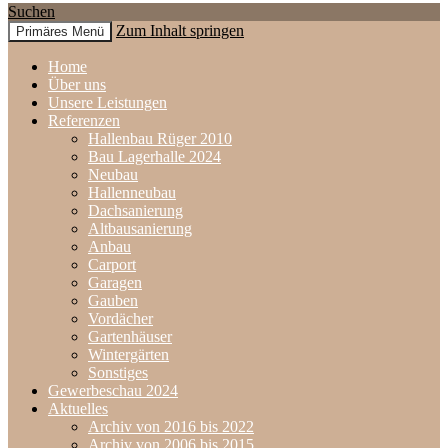
Suchen
Zum Inhalt springen
Primäres Menü
www.holzbau-rueger.de
Home
Über uns
Unsere Leistungen
Referenzen
Hallenbau Rüger 2010
Bau Lagerhalle 2024
Neubau
Hallenneubau
Dachsanierung
Altbausanierung
Anbau
Carport
Garagen
Gauben
Vordächer
Gartenhäuser
Wintergärten
Sonstiges
Gewerbeschau 2024
Aktuelles
Archiv von 2016 bis 2022
Archiv von 2006 bis 2015