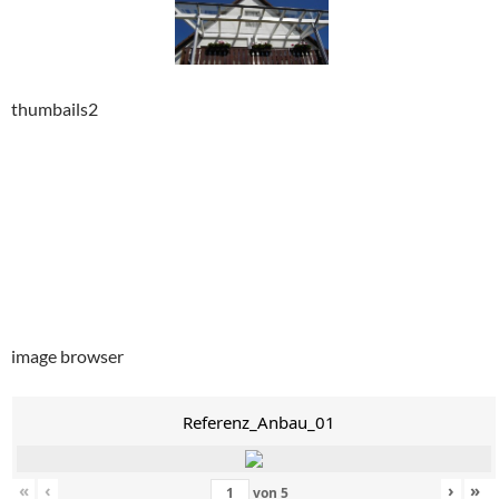
thumbails2
image browser
Referenz_Anbau_01
«
‹
›
»
von
5