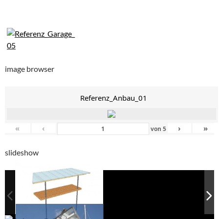
image browser
Referenz_Anbau_01
«
‹
›
»
von
5
slideshow