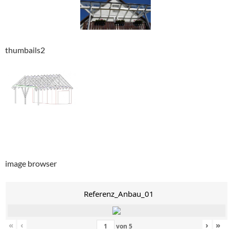
thumbails2
image browser
Referenz_Anbau_01
«
‹
›
»
von
5