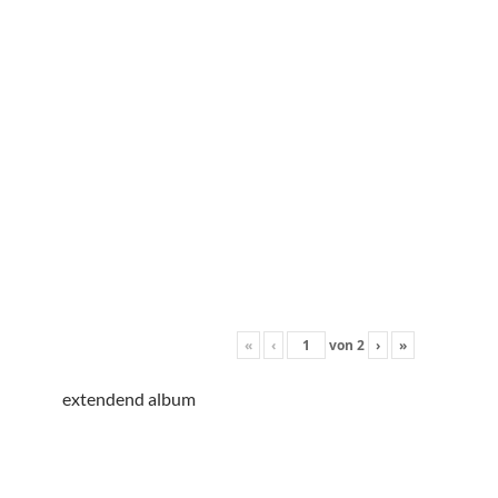
«
‹
von
2
›
»
extendend album