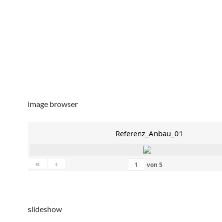
image browser
Referenz_Anbau_01
«
‹
von
5
slideshow