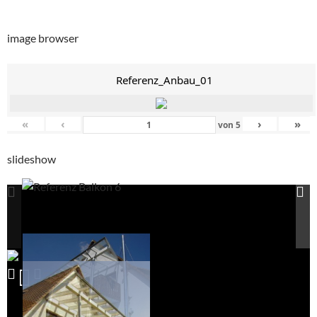
image browser
Referenz_Anbau_01
«
‹
›
»
von
5
slideshow