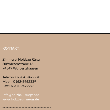
KONTAKT:
Zimmerei Holzbau Rüger
Süßwiesenstraße 18
74549 Wolpertshausen
Telefon: 07904-9429970
Mobil: 0162-8962339
Fax: 07904-9429973
info@holzbau-rueger.de
www.holzbau-rueger.de
*********************************