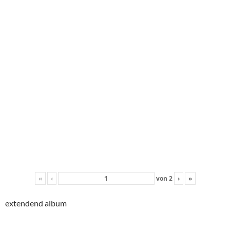
«
‹
von
2
›
»
extendend album