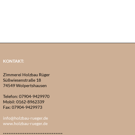
KONTAKT:
Zimmerei Holzbau Rüger
Süßwiesenstraße 18
74549 Wolpertshausen
Telefon: 07904-9429970
Mobil: 0162-8962339
Fax: 07904-9429973
info@holzbau-rueger.de
www.holzbau-rueger.de
*********************************