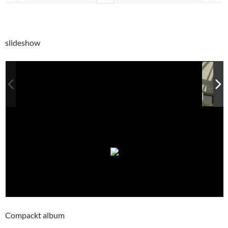
slideshow
Compackt album