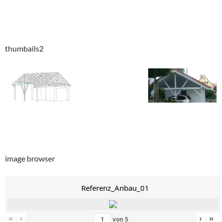
thumbails2
image browser
Referenz_Anbau_01
«
‹
›
»
von
5