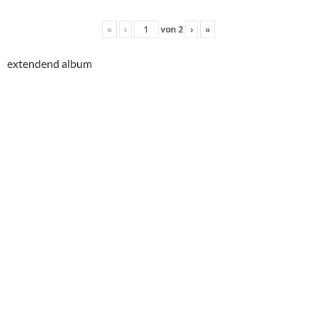
«
‹
von
2
›
»
extendend album