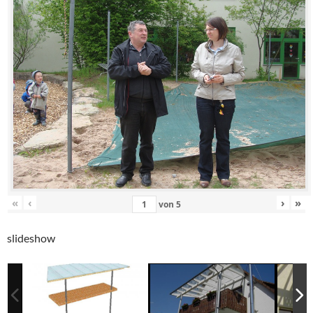
«
‹
›
»
von
5
slideshow